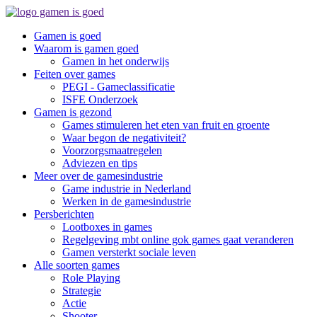
Gamen is goed
Waarom is gamen goed
Gamen in het onderwijs
Feiten over games
PEGI - Gameclassificatie
ISFE Onderzoek
Gamen is gezond
Games stimuleren het eten van fruit en groente
Waar begon de negativiteit?
Voorzorgsmaatregelen
Adviezen en tips
Meer over de gamesindustrie
Game industrie in Nederland
Werken in de gamesindustrie
Persberichten
Lootboxes in games
Regelgeving mbt online gok games gaat veranderen
Gamen versterkt sociale leven
Alle soorten games
Role Playing
Strategie
Actie
Shooter