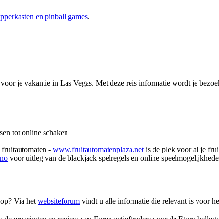
lipperkasten en pinball games
.
t voor je vakantie in Las Vegas. Met deze reis informatie wordt je bezo
sen tot online schaken
 fruitautomaten -
www.fruitautomatenplaza.net
is de plek voor al je fru
ino
voor uitleg van de blackjack spelregels en online speelmogelijkhede
hop? Via het
websiteforum
vindt u alle informatie die relevant is voor 
s de ervaringen en review van Forex actieftraders voor de Etoro belleg