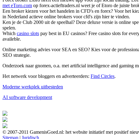
met eToro.com
op forex-actieftraders.nl weet je of Etoro de juiste br
Een broker kiezen voor het handelen in CFD's en forex? Voor het kie
in Nederland actieve online brokers voor cfd's zijn hier te vinden.
Ken je de Club 2000 uit de speelhal? Deze deluxe versie is online sp
spelen.
Which
casino slots
pay best in EU casinos? Free casino slots for ever
availeble.
Online marketing advies voor SEA en SEO? Kies voor de profession
SEO strategie.
Onderzoek naar gnomen, o.a. met artificial intelligence and gaming m
Het netwerk voor bloggers en adverteerders:
Find Circles
.
Moderne werkplek uitbesteden
AI software development
© 2007-2011 GamenisGoed.nl: het website initiatief met positief nie
Sitemap
|
Juridisch