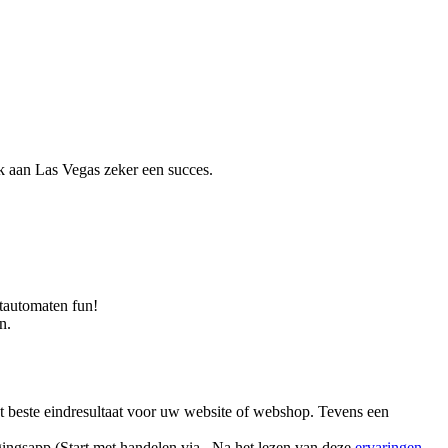
ek aan Las Vegas zeker een succes.
itautomaten fun!
n.
het beste eindresultaat voor uw website of webshop. Tevens een
gingsapp (Start met handelen via . Na het lezen van deze
ervaringen